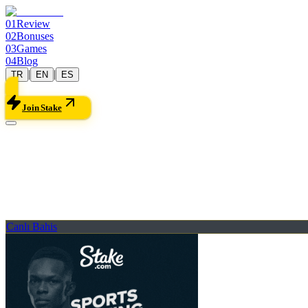
01
Review
02
Bonuses
03
Games
04
Blog
|
|
TR
EN
ES
Join Stake