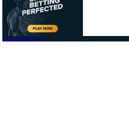
Crash
Time the multiplier, win big
Plinko