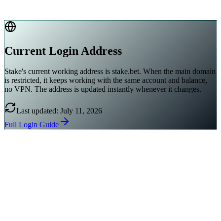
Choose your game, withdraw instantly
Current Login Address
Stake's current working address is stake.bet. When the main domain
is restricted, it keeps working with the same account and balance,
no VPN. The address is updated instantly whenever it changes.
Last updated:
July 11, 2026
Full Login Guide