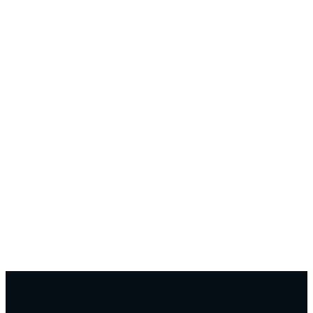
STAKE·APP