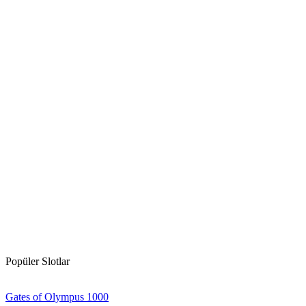
Live Casino
Real dealers, real excitement
Slots
Hundreds of slots, instant payouts
Popüler Slotlar