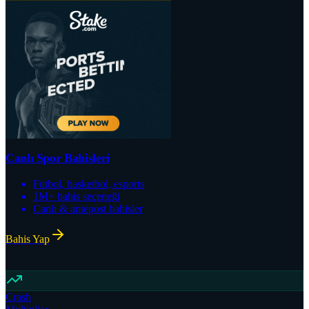
Canlı Spor Bahisleri
Futbol, basketbol, esports
1M+ bahis seçeneği
Canlı & antepost bahisler