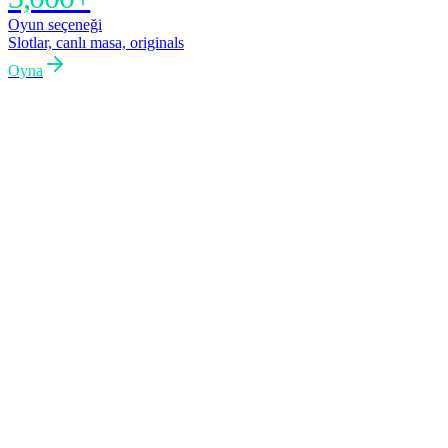
Oyun seçeneği
Slotlar, canlı masa, originals
Oyna