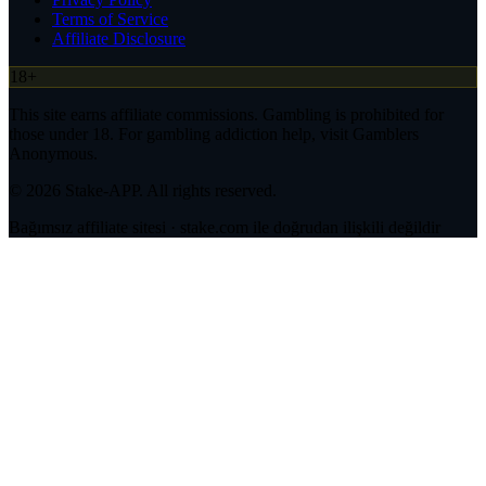
Terms of Service
Affiliate Disclosure
18+
This site earns affiliate commissions. Gambling is prohibited for
those under 18. For gambling addiction help, visit Gamblers
Anonymous.
© 2026 Stake-APP. All rights reserved.
Bağımsız affiliate sitesi · stake.com ile doğrudan ilişkili değildir