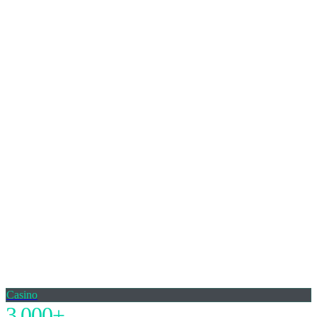
3,000+