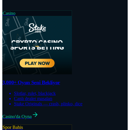
3,000+ Oyun Seni Bekliyor
Slotlar, rulet, blackjack
Canlı dealer masaları
Stake Originals — crash, plinko, dice