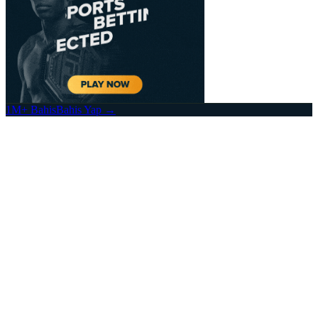
Crash
Time the multiplier, win big