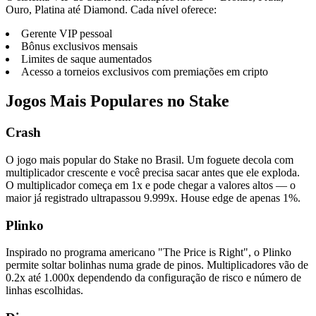
Ouro, Platina até Diamond. Cada nível oferece:
Gerente VIP pessoal
Bônus exclusivos mensais
Limites de saque aumentados
Acesso a torneios exclusivos com premiações em cripto
Jogos Mais Populares no Stake
Crash
O jogo mais popular do Stake no Brasil. Um foguete decola com
multiplicador crescente e você precisa sacar antes que ele exploda.
O multiplicador começa em 1x e pode chegar a valores altos — o
maior já registrado ultrapassou 9.999x. House edge de apenas 1%.
Plinko
Inspirado no programa americano "The Price is Right", o Plinko
permite soltar bolinhas numa grade de pinos. Multiplicadores vão de
0.2x até 1.000x dependendo da configuração de risco e número de
linhas escolhidas.