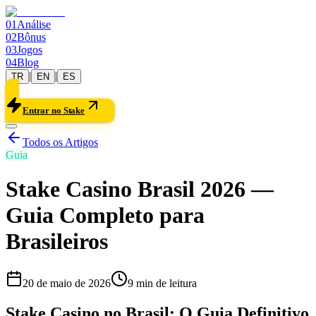
01
Análise
02
Bônus
03
Jogos
04
Blog
|
|
TR
EN
ES
Entrar no Stake
Todos os Artigos
Guia
Stake Casino Brasil 2026 —
Guia Completo para
Brasileiros
20 de maio de 2026
9 min de leitura
Stake Casino no Brasil: O Guia Definitivo