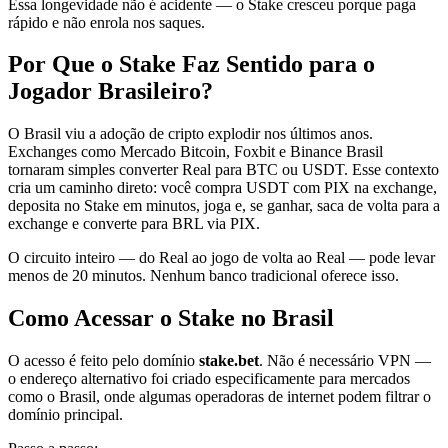
Essa longevidade não é acidente — o Stake cresceu porque paga
rápido e não enrola nos saques.
Por Que o Stake Faz Sentido para o
Jogador Brasileiro?
O Brasil viu a adoção de cripto explodir nos últimos anos.
Exchanges como Mercado Bitcoin, Foxbit e Binance Brasil
tornaram simples converter Real para BTC ou USDT. Esse contexto
cria um caminho direto: você compra USDT com PIX na exchange,
deposita no Stake em minutos, joga e, se ganhar, saca de volta para a
exchange e converte para BRL via PIX.
O circuito inteiro — do Real ao jogo de volta ao Real — pode levar
menos de 20 minutos. Nenhum banco tradicional oferece isso.
Como Acessar o Stake no Brasil
O acesso é feito pelo domínio
stake.bet
. Não é necessário VPN —
o endereço alternativo foi criado especificamente para mercados
como o Brasil, onde algumas operadoras de internet podem filtrar o
domínio principal.