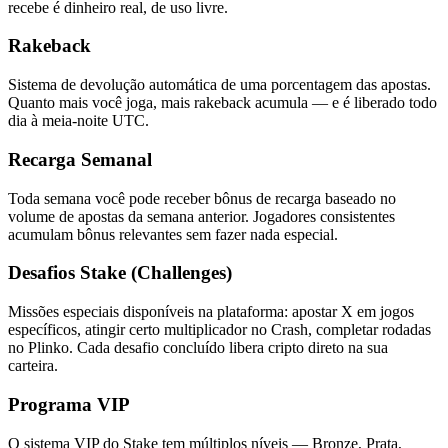
recebe é dinheiro real, de uso livre.
Rakeback
Sistema de devolução automática de uma porcentagem das apostas.
Quanto mais você joga, mais rakeback acumula — e é liberado todo
dia à meia-noite UTC.
Recarga Semanal
Toda semana você pode receber bônus de recarga baseado no
volume de apostas da semana anterior. Jogadores consistentes
acumulam bônus relevantes sem fazer nada especial.
Desafios Stake (Challenges)
Missões especiais disponíveis na plataforma: apostar X em jogos
específicos, atingir certo multiplicador no Crash, completar rodadas
no Plinko. Cada desafio concluído libera cripto direto na sua
carteira.
Programa VIP
O sistema VIP do Stake tem múltiplos níveis — Bronze, Prata,