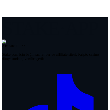
STAKE·APP
Affiliate Guide
Stake.com için bağımsız rehber ve affiliate sitesi. Kripto casino
dünyasında güvenilir içerik.