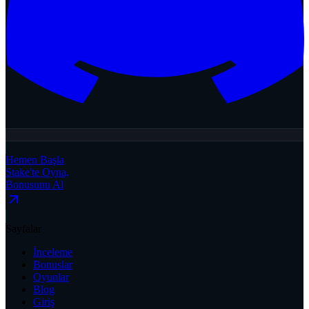
Hemen Başla
Stake'te Oyna,
Bonusunu Al
Sayfalar
İnceleme
Bonuslar
Oyunlar
Blog
Giriş