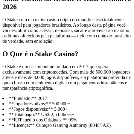
2026
O Stake.com é o maior casino cripto do mundo e está totalmente
disponível para jogadores brasileiros. Ao longo desta página você
vai descobrir como acessar, depositar, sacar e aproveitar ao máximo
os bônus oferecidos pela plataforma — tudo com contexto brasileiro
de verdade, sem enrolação.
O Que é o Stake Casino?
O Stake é um casino online fundado em 2017 que opera
exclusivamente com criptomoedas. Com mais de 500.000 jogadores
ativos e mais de 3.000 jogos disponíveis, é a plataforma preferida de
quem busca entretenimento digital com pagamentos instantâneos e
transparência criptográfica.
**Fundado:** 2017
**Jogadores ativos:** 500.000+
**Jogos disponíveis:** 3.000+
**Total pago:** US$ 2,5 bilhões+
**RTP médio dos Originals:** 99%
**Licença:** Curaçao Gaming Authority (8048/JAZ)