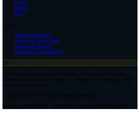
Crash
Plinko
Dice
Yasal
Jogo Responsável
Política de Privacidade
Termos de Serviço
Divulgação de Afiliados
18+
Este site recebe comissões de afiliados. O jogo é proibido para
menores de 18 anos. Para ajuda com dependência em jogos, visite
Gamblers Anonymous.
© 2026 Stake-APP. Todos os direitos reservados.
Bağımsız affiliate sitesi · stake.com ile doğrudan ilişkili değildir