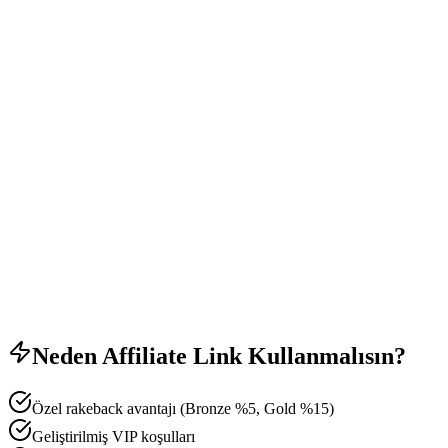
Neden Affiliate Link Kullanmalısın?
Özel rakeback avantajı (Bronze %5, Gold %15)
Geliştirilmiş VIP koşulları