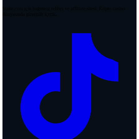
Stake.com için bağımsız rehber ve affiliate sitesi. Kripto casino
dünyasında güvenilir içerik.