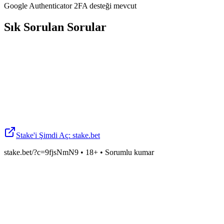
Google Authenticator 2FA desteği mevcut
Sık Sorulan Sorular
Stake'i Şimdi Aç: stake.bet
stake.bet/?c=9fjsNmN9 • 18+ • Sorumlu kumar